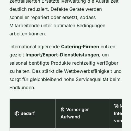
zentralisierten Ersatzteilverwaltung die Ausfallzeit
deutlich reduziert. Defekte Geräte werden
schneller repariert oder ersetzt, sodass
Mitarbeitende unter optimalen Bedingungen
arbeiten können.
International agierende
Catering-Firmen
nutzen
gezielt
Import/Export-Dienstleistungen
, um
saisonal benötigte Produkte rechtzeitig verfügbar
zu halten. Das stärkt die Wettbewerbsfähigkeit und
sorgt für gleichbleibend hohe Servicequalität beim
Endkunden.
🚀 Nach
⏰ Vorheriger
📦 Bedarf
Integrat
Aufwand
von exp