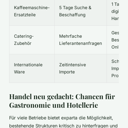
1 Tag d
Kaffeemaschine-
5 Tage Suche &
digital
Ersatzteile
Beschaffung
Handel
Gesamm
Catering-
Mehrfache
Bestell
Zubehör
Lieferantenanfragen
Online-
Schnell
Internationale
Zeitintensive
Import/
Ware
Importe
Prozess
Handel neu gedacht: Chancen für
Gastronomie und Hotellerie
Für viele Betriebe bietet exparta die Möglichkeit,
bestehende Strukturen kritisch zu hinterfragen und