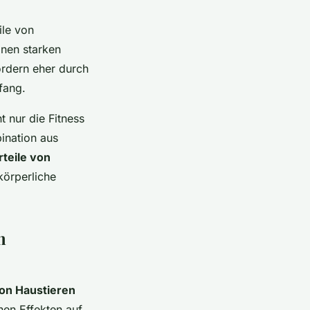
ile von
inen starken
fördern eher durch
fang.
 nur die Fitness
bination aus
teile von
 körperliche
n
von Haustieren
hen Effekten auf