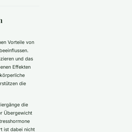
n
hen Vorteile von
beeinflussen.
uzieren und das
denen Effekten
körperliche
rstützen die
iergänge die
er Übergewicht
 Stresshormone
 ist dabei nicht