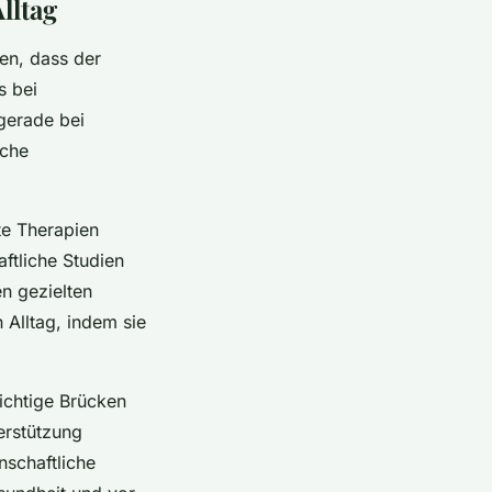
lltag
en, dass der
s bei
gerade bei
iche
te Therapien
ftliche Studien
n gezielten
 Alltag, indem sie
ichtige Brücken
erstützung
nschaftliche