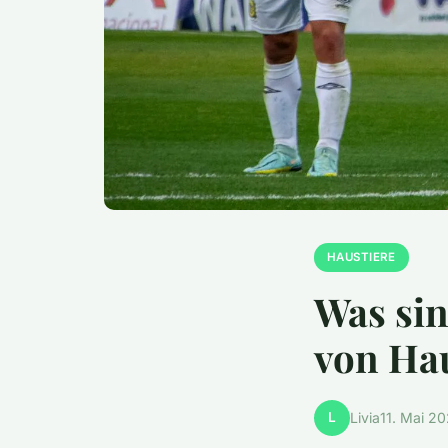
HAUSTIERE
Was sin
von Ha
L
Livia
11. Mai 2