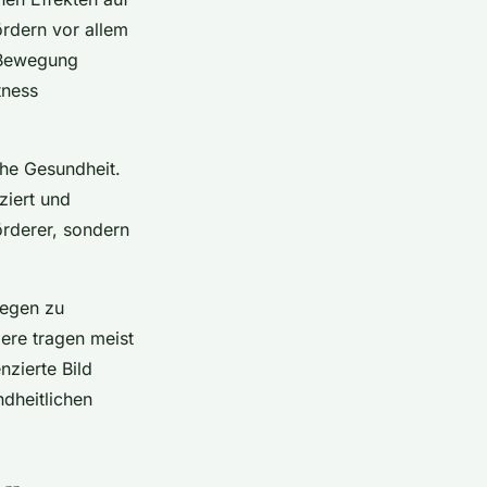
rdern vor allem
d Bewegung
tness
che Gesundheit.
ziert und
örderer, sondern
regen zu
iere tragen meist
nzierte Bild
ndheitlichen