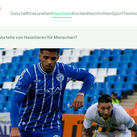
/
Geschäft
Gesundheit
Haustiere
Kochen
Nachrichten
Sport
Techn
Vorteile von Haustieren für Menschen?