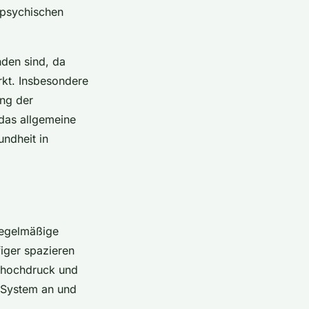
 psychischen
den sind, da
rkt. Insbesondere
ung der
das allgemeine
undheit in
egelmäßige
iger spazieren
uthochdruck und
-System an und