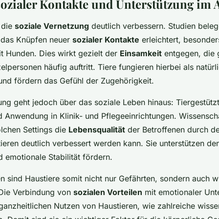
ozialer Kontakte und Unterstützung im A
 die
soziale Vernetzung
deutlich verbessern. Studien beleg
n das Knüpfen neuer
sozialer Kontakte
erleichtert, besonder
t Hunden. Dies wirkt gezielt der
Einsamkeit
entgegen, die 
lpersonen häufig auftritt. Tiere fungieren hierbei als natürl
nd fördern das Gefühl der Zugehörigkeit.
ung geht jedoch über das soziale Leben hinaus: Tiergestütz
 Anwendung in Klinik- und Pflegeeinrichtungen. Wissenscha
olchen Settings die
Lebensqualität
der Betroffenen durch de
ieren deutlich verbessert werden kann. Sie unterstützen den
 emotionale Stabilität fördern.
n sind Haustiere somit nicht nur Gefährten, sondern auch w
. Die Verbindung von
sozialen Vorteilen
mit emotionaler Unt
 ganzheitlichen Nutzen von Haustieren, wie zahlreiche wisse