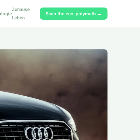
Zuhause
ologie
Scan the eco-polymath →
Leben