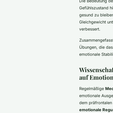
Die Bedeutung der
Gefühlszustand hi
gesund zu bleiben
Gleichgewicht unt
verbessert.
Zusammengefasst 
Übungen, die das
emotionale Stabil
Wissenschaf
auf Emotio
Regelmäßige
Med
emotionale Ausgeg
dem präfrontalen
emotionale Regu