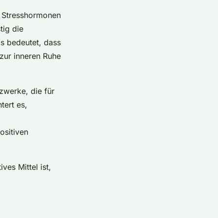
n Stresshormonen
tig die
as bedeutet, dass
zur inneren Ruhe
werke, die für
tert es,
ositiven
ves Mittel ist,