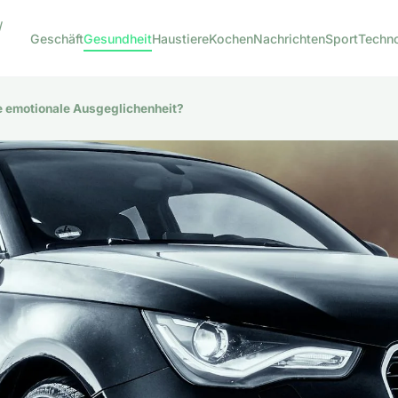
/
Geschäft
Gesundheit
Haustiere
Kochen
Nachrichten
Sport
Techn
ie emotionale Ausgeglichenheit?