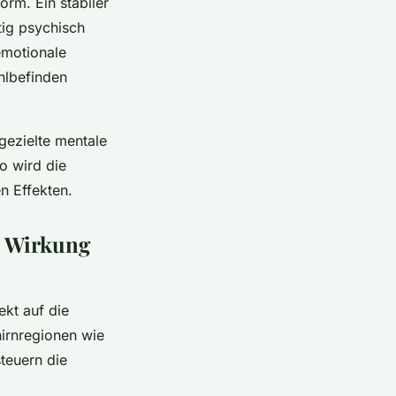
rm. Ein stabiler
tig psychisch
emotionale
hlbefinden
gezielte mentale
o wird die
n Effekten.
e Wirkung
kt auf die
hirnregionen wie
teuern die