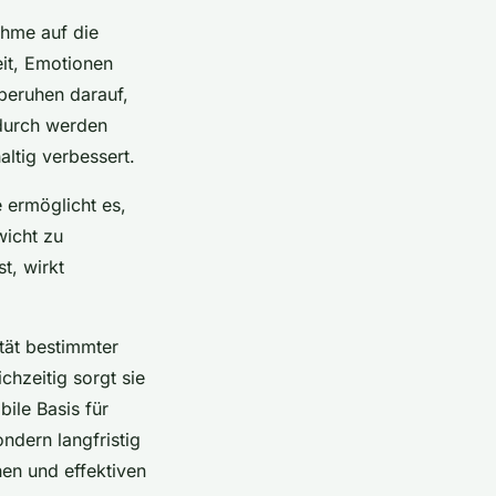
ahme auf die
eit, Emotionen
eruhen darauf,
adurch werden
ltig verbessert.
 ermöglicht es,
wicht zu
t, wirkt
tät bestimmter
chzeitig sorgt sie
ile Basis für
ondern langfristig
hen und effektiven