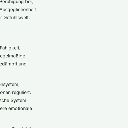
 Beruhigung bei,
 Ausgeglichenheit
r Gefühlswelt.
Fähigkeit,
regelmäßige
 gedämpft und
ensystem,
nen reguliert.
ische System
ivere emotionale