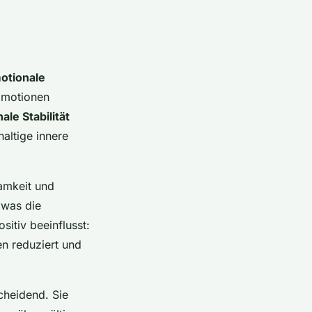
otionale
 Emotionen
ale Stabilität
haltige innere
amkeit und
 was die
sitiv beeinflusst:
en reduziert und
cheidend. Sie