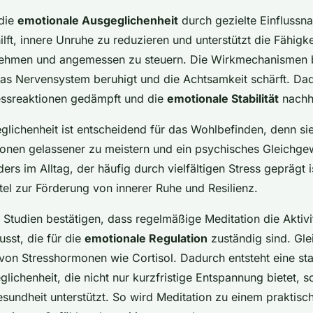
 die
emotionale Ausgeglichenheit
durch gezielte Einflussn
ilft, innere Unruhe zu reduzieren und unterstützt die Fähigk
ehmen und angemessen zu steuern. Die Wirkmechanismen b
das Nervensystem beruhigt und die Achtsamkeit schärft. D
essreaktionen gedämpft und die
emotionale Stabilität
nachha
lichenheit ist entscheidend für das Wohlbefinden, denn sie
ionen gelassener zu meistern und ein psychisches Gleichge
s im Alltag, der häufig durch vielfältigen Stress geprägt is
ttel zur Förderung von innerer Ruhe und Resilienz.
 Studien bestätigen, dass regelmäßige Meditation die Aktivi
usst, die für die
emotionale Regulation
zuständig sind. Glei
von Stresshormonen wie Cortisol. Dadurch entsteht eine stab
lichenheit, die nicht nur kurzfristige Entspannung bietet, s
sundheit unterstützt. So wird Meditation zu einem praktisc