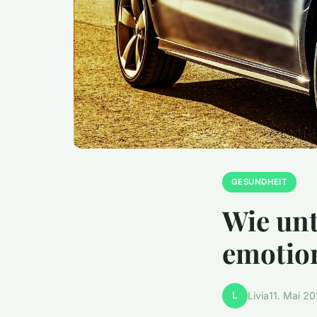
GESUNDHEIT
Wie unt
emotion
L
Livia
11. Mai 2